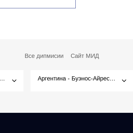
Все дипмисии
Сайт МИД
рия - Вена (Посольство)
Аргентина - Буэнос-Айрес (Посольство)