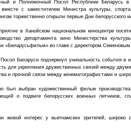
йный и Полномочный Посол Республики Беларусь в 
 вместе с заместителем Министра культуры, спорта
онгом торжественно открыли первые Дни белорусского к
приятие в Ханойском национальном киноцентре посет
оводство департамента кино Министерства культур
дии «Беларусьфильм» во главе с директором Семеновым
 Посол Беларуси подчеркнул уникальность события в и
сть для укрепления дружественных связей между двум
ства и прочной связи между кинематографистами и широ
но был выбран художественный фильм производства
ающий о подвиге белорусских военных летчиков, с
ли живой интерес у вьетнамских зрителей, широко