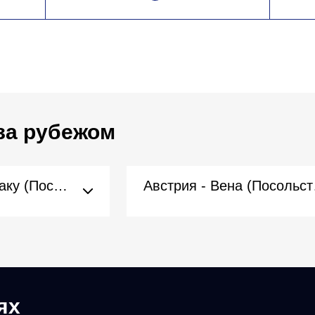
за рубежом
Азербайджан - Баку (Посольство)
Авст
ях