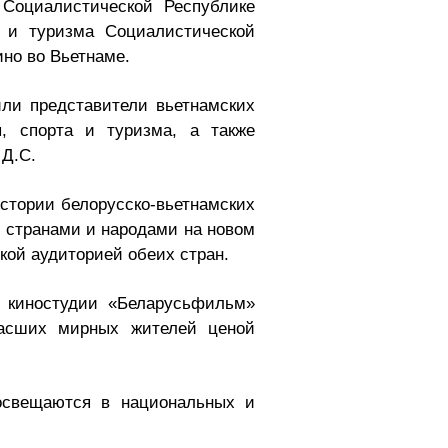
Социалистической Республике
 и туризма Социалистической
ино во Вьетнаме.
или представители вьетнамских
ы, спорта и туризма, а также
 Д.С.
стории белорусско-вьетнамских
я странами и народами на новом
кой аудиторией обеих стран.
 киностудии «Беларусьфильм»
пасших мирных жителей ценой
 освещаются в национальных и