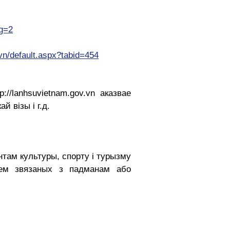
ng=2
vn/default.aspx?tabid=454
p://lanhsuvietnam.gov.vn аказвае
 візы і г.д.
ентам культуры, спорту і турызму
лем звязаных з падманам або