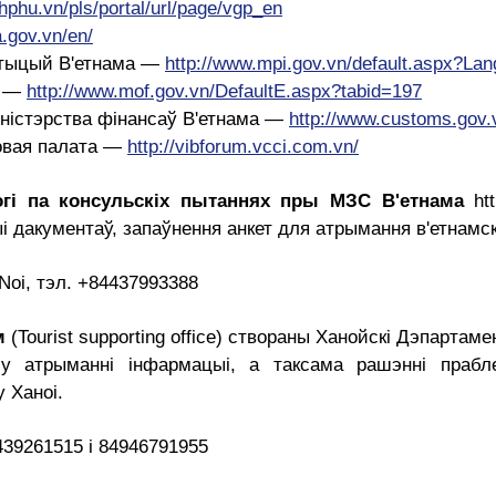
hphu.vn/pls/portal/url/page/vgp_en
.gov.vn/en/
естыцый В'етнама —
http://www.mpi.gov.vn/default.aspx?La
а —
http://www.mof.gov.vn/DefaultE.aspx?tabid=197
ністэрства фінансаў В'етнама —
http://www.customs.gov.
овая палата —
http://vibforum.vcci.com.vn/
огі па консульскіх пытаннях пры МЗС В'етнама
htt
 дакументаў, запаўнення анкет для атрымання в'етнамскай
 Noi, тэл. +84437993388
м
(Tourist supporting office) створаны Ханойскі Дэпартам
 у атрыманні інфармацыі, а таксама рашэнні праб
 Ханоі.
439261515 і 84946791955