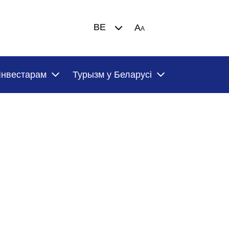
BE
A
A
Iнвестарам
Турызм у Беларусi