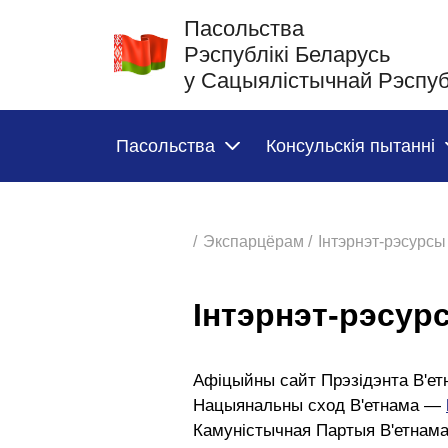
Пасольства
Рэспублікі Беларусь
у Сацыялістычнай Рэспуб
Пасольства
Консульскія пытанні
/
Экспарцёрам /
Інтэрнэт-рэсурсы
Інтэрнэт-рэсур
Афіцыйны сайт Прэзідэнта В'е
Нацыянальны сход В'етнама —
Камуністычная Партыя В'етнам