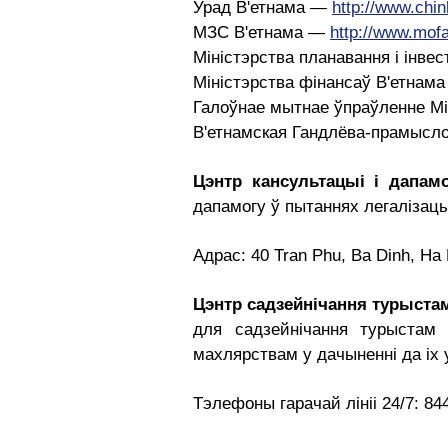
Урад В'етнама —
http://www.chin
МЗС В'етнама —
http://www.mofa
Міністэрства планавання і інв
Міністэрства фінансаў В'етнам
Галоўнае мытнае ўпраўленне Мі
В'етнамская Гандлёва-прамысл
Цэнтр кансультацыі і дапам
дапамогу ў пытаннях легалізацыі
Адрас: 40 Tran Phu, Ba Dinh, Ha
Цэнтр садзейнічання турыста
для садзейнічання турыстам
махлярствам у дачыненні да іх у
Тэлефоны гарачай лініі 24/7: 84