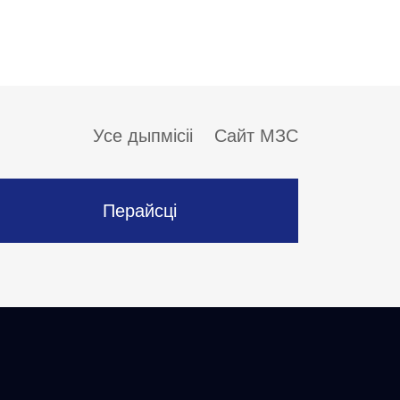
Усе дыпмісіі
Сайт МЗС
Перайсці