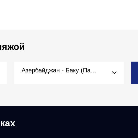
 мяжой
Азербайджан - Баку (Пасольства)
ках