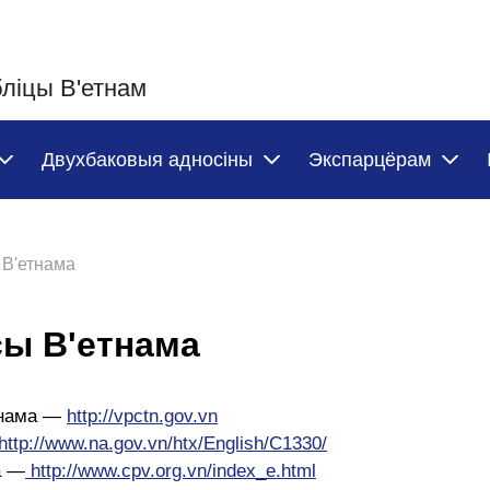
ліцы В'етнам
Двухбаковыя адносіны
Экспарцёрам
 В'етнама
сы В'етнама
тнама —
http://vpctn.gov.vn
http://www.na.gov.vn/htx/English/C1330/
а —
http://www.cpv.org.vn/index_e.html